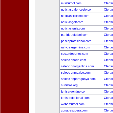
missfutbol.com
Oferta
noticiasbaloncesto.com
Oferta
noticiasciclismo.com
Oferta
noticiasgolf.com
Oferta
noticiastenis.com
Oferta
partidodefutbol.com
Oferta
pescaprofesional.com
Oferta
rallydeargentina.com
Oferta
sectordeportes.com
Oferta
seleccionado.com
Oferta
seleccionargentina.com
Oferta
seleccionmexico.com
Oferta
seleccionparaguaya.com
Oferta
surfistas.org
Oferta
tenisargentino.com
Oferta
tenisprofesional.com
Oferta
webdefutbol.com
Oferta
zonapesquera.com
Oferta