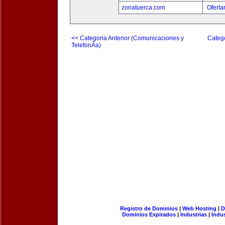
zonatuerca.com
Oferta
<< Categoria Anterior (Comunicaciones y
Catego
TelefonÃ­a)
Registro de Dominios
|
Web Hosting
|
D
Dominios Expirados
|
Industrias
|
Indu