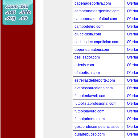
cadenadeportiva.com
Oferta
campeonatoargentino.com
Oferta
campeonatodefutbol.com
Oferta
campodetiro.com
Oferta
clubciclista.com
Oferta
cochesdecompeticion.com
Oferta
deporteamateur.com
Oferta
deslizador.com
Oferta
e-tenis.com
Oferta
efutbolista.com
Oferta
estrellasdeldeporte.com
Oferta
eventosbarcelona.com
Oferta
futbolenlaweb.com
Oferta
futbolistaprofesional.com
Oferta
futbolplayero.com
Oferta
futbolprimera.com
Oferta
gestiondecompetencias.com
Oferta
guiadebuceo.com
Oferta