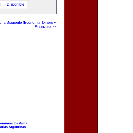
r!
Disponible
ria Siguiente (Economia, Dinero y
Finanzas) >>
ominios En Venta
strias Argentinas