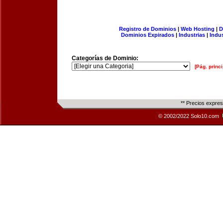
Registro de Dominios
|
Web Hosting
|
D
Dominios Expirados
|
Industrias
|
Indu
Categorías de Dominio:
[Pág. princi
** Precios expre
© 2002/2022 Solo10.com