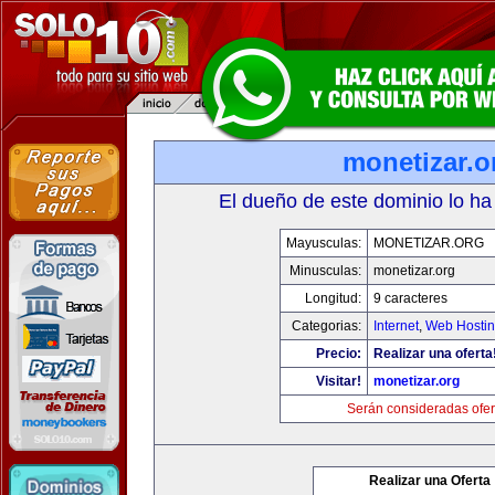
monetizar.o
El dueño de este dominio lo ha
Mayusculas:
MONETIZAR.ORG
Minusculas:
monetizar.org
Longitud:
9 caracteres
Categorias:
Internet
,
Web Hostin
Precio:
Realizar una oferta
Visitar!
monetizar.org
Serán consideradas ofer
Realizar una Oferta