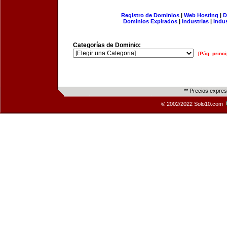
Registro de Dominios
|
Web Hosting
|
D
Dominios Expirados
|
Industrias
|
Indu
Categorías de Dominio:
[Pág. princi
** Precios expre
© 2002/2022 Solo10.com