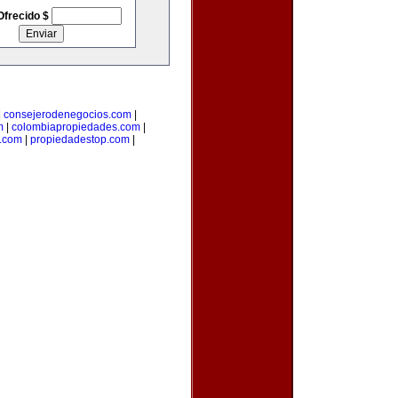
Ofrecido $
|
consejerodenegocios.com
|
m
|
colombiapropiedades.com
|
.com
|
propiedadestop.com
|