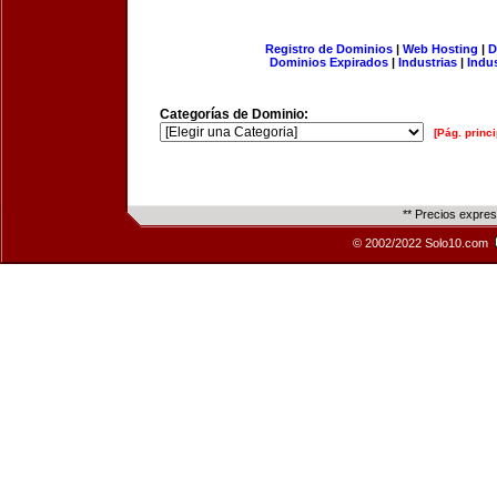
Registro de Dominios
|
Web Hosting
|
D
Dominios Expirados
|
Industrias
|
Indu
Categorías de Dominio:
[Pág. princi
** Precios expre
© 2002/2022 Solo10.com