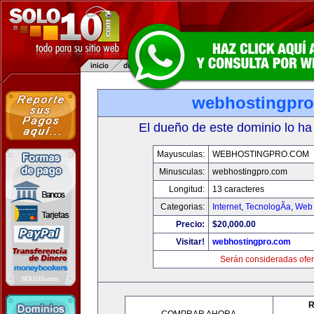
webhostingpr
El dueño de este dominio lo ha
Mayusculas:
WEBHOSTINGPRO.COM
Minusculas:
webhostingpro.com
Longitud:
13 caracteres
Categorias:
Internet
,
TecnologÃ­a
,
Web 
Precio:
$20,000.00
Visitar!
webhostingpro.com
Serán consideradas ofer
R