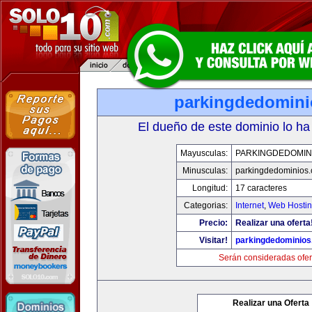
parkingdedomin
El dueño de este dominio lo ha
Mayusculas:
PARKINGDEDOMIN
Minusculas:
parkingdedominios
Longitud:
17 caracteres
Categorias:
Internet
,
Web Hostin
Precio:
Realizar una oferta
Visitar!
parkingdedominio
Serán consideradas ofer
Realizar una Oferta