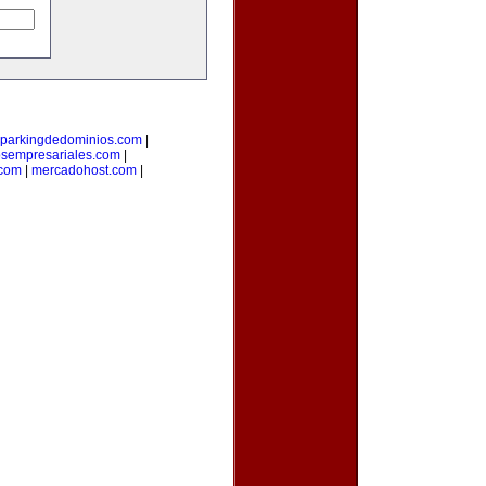
parkingdedominios.com
|
osempresariales.com
|
.com
|
mercadohost.com
|