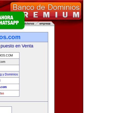
ios.com
 puesto en Venta
IOS.COM
.com
g y Dominios
!
s.com
tas