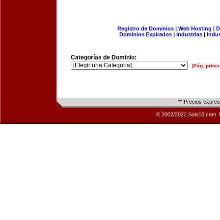
Registro de Dominios
|
Web Hosting
|
D
Dominios Expirados
|
Industrias
|
Indu
Categorías de Dominio:
[Pág. princi
** Precios expre
© 2002/2022 Solo10.com