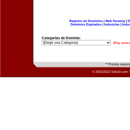
Registro de Dominios
|
Web Hosting
|
D
Dominios Expirados
|
Industrias
|
Indu
Categorías de Dominio:
[Pág. princi
** Precios expre
© 2002/2022 Solo10.com