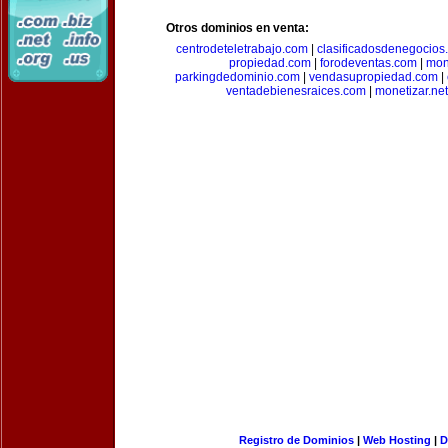
Otros dominios en venta:
centrodeteletrabajo.com
|
clasificadosdenegocios
propiedad.com
|
forodeventas.com
|
mon
parkingdedominio.com
|
vendasupropiedad.com
|
ventadebienesraices.com
|
monetizar.net
Registro de Dominios
|
Web Hosting
|
D