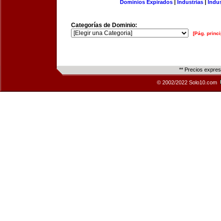
Dominios Expirados
|
Industrias
|
Indu
Categorías de Dominio:
[Pág. princi
** Precios expre
© 2002/2022 Solo10.com