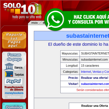
subastainterne
El dueño de este dominio lo ha
Mayusculas:
SUBASTAINTERNET
Minusculas:
subastainternet.com
Longitud:
15 caracteres
Categorias:
Internet
,
Ventas y Co
Precio:
Realizar una oferta!
Visitar!
subastainternet.co
Serán consideradas ofer
Realizar una Oferta