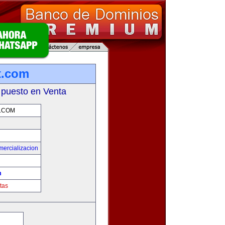
t.com
 puesto en Venta
.COM
mercializacion
m
tas