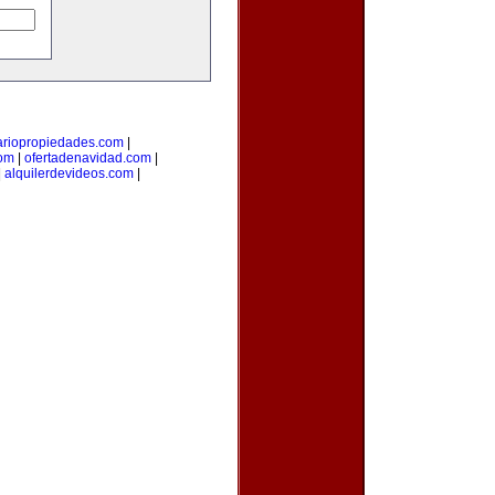
ariopropiedades.com
|
com
|
ofertadenavidad.com
|
|
alquilerdevideos.com
|