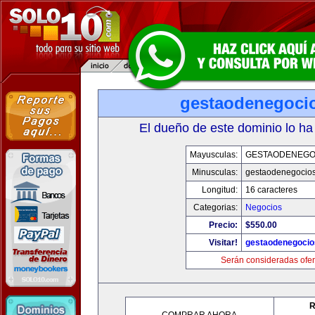
gestaodenegoci
El dueño de este dominio lo ha
Mayusculas:
GESTAODENEGO
Minusculas:
gestaodenegocio
Longitud:
16 caracteres
Categorias:
Negocios
Precio:
$550.00
Visitar!
gestaodenegoci
Serán consideradas ofer
R