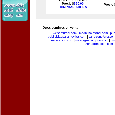
COMPRAR AHORA
Precio $
550.00
Precio 
COMPRAR AHORA
Otros dominios en venta:
webdefutbol.com
|
medicinainfantil.com
|
pub
publicidadparamoviles.com
|
carrosenoferta.co
suvacacion.com
|
nicaraguacompras.com
|
pr
zonademedios.com
|