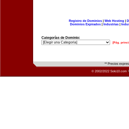
Registro de Dominios
|
Web Hosting
|
D
Dominios Expirados
|
Industrias
|
Indu
Categorías de Dominio:
[Pág. princi
** Precios expre
© 2002/2022 Solo10.com