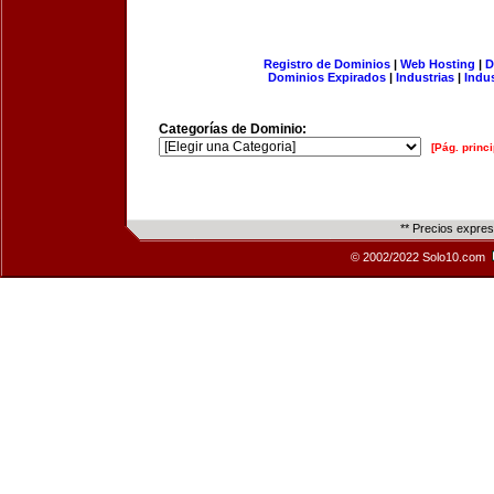
Registro de Dominios
|
Web Hosting
|
D
Dominios Expirados
|
Industrias
|
Indu
Categorías de Dominio:
[Pág. princi
** Precios expre
© 2002/2022 Solo10.com