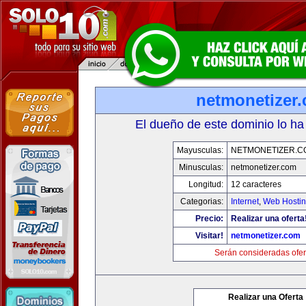
netmonetizer
El dueño de este dominio lo ha
Mayusculas:
NETMONETIZER.C
Minusculas:
netmonetizer.com
Longitud:
12 caracteres
Categorias:
Internet
,
Web Hostin
Precio:
Realizar una oferta
Visitar!
netmonetizer.com
Serán consideradas ofer
Realizar una Oferta