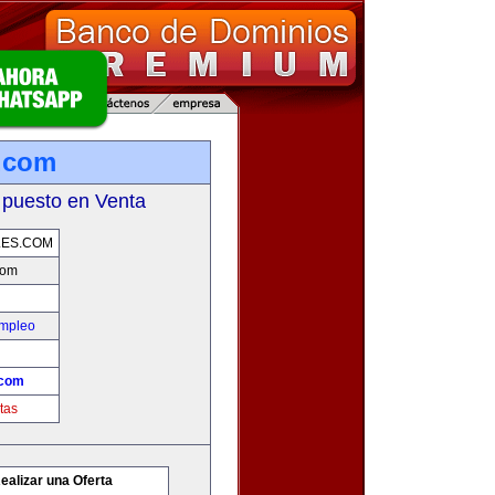
s.com
 puesto en Venta
LES.COM
com
Empleo
.com
tas
ealizar una Oferta