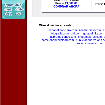
COMPRAR AHORA
Precio $
3,000.00
Precio 
COMPRAR AHORA
Otros dominios en venta:
reportefinanciero.com
|
zonabursatil.com
|
e
fotografiacomercial.com
|
guiadelinks.com
maspromociones.com
|
modamujeres.com
|
barcelonapublicidad.com
|
publicidadbarcelona.
seleccionmexico.com