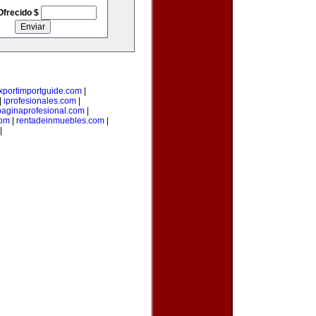
Ofrecido $
xportimportguide.com
|
|
iprofesionales.com
|
paginaprofesional.com
|
com
|
rentadeinmuebles.com
|
|