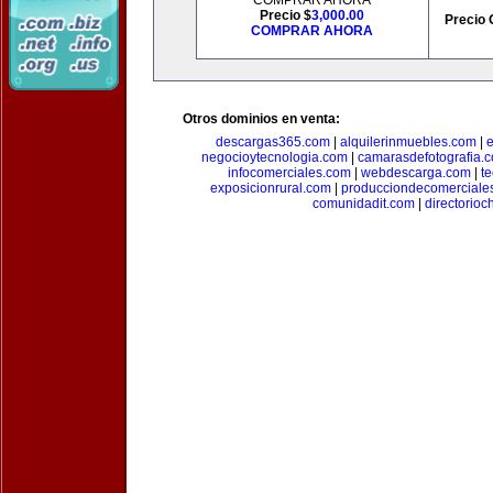
COMPRAR AHORA
Precio $
3,000.00
Precio 
COMPRAR AHORA
Otros dominios en venta:
descargas365.com
|
alquilerinmuebles.com
|
e
negocioytecnologia.com
|
camarasdefotografia.
infocomerciales.com
|
webdescarga.com
|
t
exposicionrural.com
|
producciondecomerciale
comunidadit.com
|
directorioc