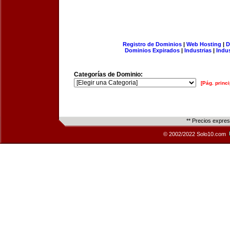
Registro de Dominios
|
Web Hosting
|
D
Dominios Expirados
|
Industrias
|
Indu
Categorías de Dominio:
[Pág. princi
** Precios expre
© 2002/2022 Solo10.com