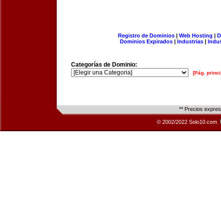
Registro de Dominios
|
Web Hosting
|
D
Dominios Expirados
|
Industrias
|
Indu
Categorías de Dominio:
[Pág. princi
** Precios expre
© 2002/2022 Solo10.com