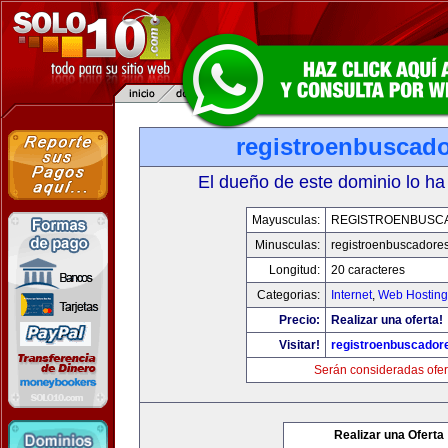
registroenbuscad
El dueño de este dominio lo ha
Mayusculas:
REGISTROENBUSC
Minusculas:
registroenbuscadore
Longitud:
20 caracteres
Categorias:
Internet
,
Web Hosting
Precio:
Realizar una oferta!
Visitar!
registroenbuscador
Serán consideradas ofer
Realizar una Oferta