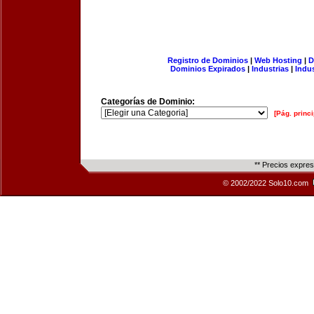
Registro de Dominios
|
Web Hosting
|
D
Dominios Expirados
|
Industrias
|
Indu
Categorías de Dominio:
[Pág. princi
** Precios expre
© 2002/2022 Solo10.com