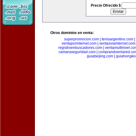
Precio Ofrecido $
Otros dominios en venta:
superpromocion.com
|
tenisargentino.com
|
ventaporinternet.com
|
ventasviainternet.com
registroenbuscadores.com
|
ventamultinivel.c
camaraseguridad.com
|
comprandoenlared.co
guiabeijing.com
|
guiahongko