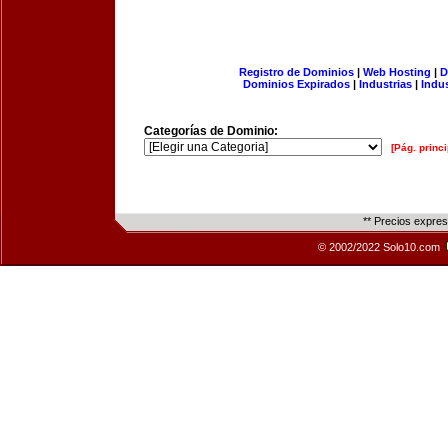
Registro de Dominios
|
Web Hosting
|
D
Dominios Expirados
|
Industrias
|
Indu
Categorías de Dominio:
[Pág. princi
** Precios expre
© 2002/2022 Solo10.com