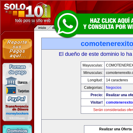
comotenerexit
El dueño de este dominio lo ha
Mayusculas:
COMOTENEREX
Minusculas:
comotenerexito
Longitud:
14 caracteres
Categorias:
Negocios
Precio:
Realizar una ofe
Visitar!
comotenerexit
Serán consideradas ofer
Realizar una Oferta