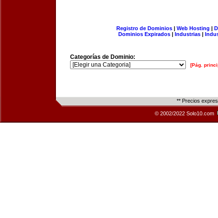
Registro de Dominios
|
Web Hosting
|
D
Dominios Expirados
|
Industrias
|
Indu
Categorías de Dominio:
[Pág. princi
** Precios expre
© 2002/2022 Solo10.com