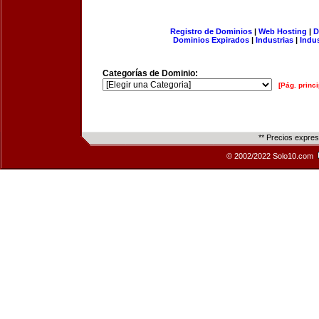
Registro de Dominios
|
Web Hosting
|
D
Dominios Expirados
|
Industrias
|
Indu
Categorías de Dominio:
[Pág. princi
** Precios expre
© 2002/2022 Solo10.com