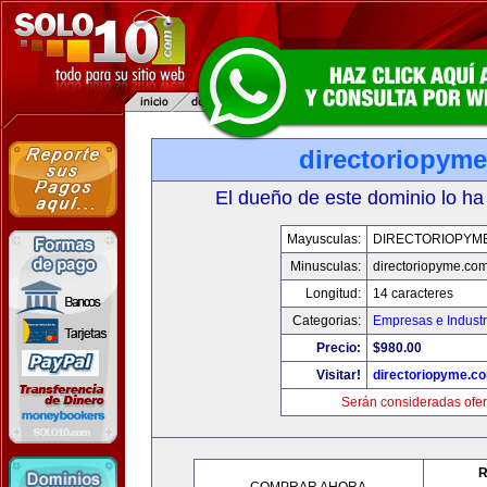
directoriopym
El dueño de este dominio lo ha
Mayusculas:
DIRECTORIOPYM
Minusculas:
directoriopyme.co
Longitud:
14 caracteres
Categorias:
Empresas e Industr
Precio:
$980.00
Visitar!
directoriopyme.c
Serán consideradas ofer
R