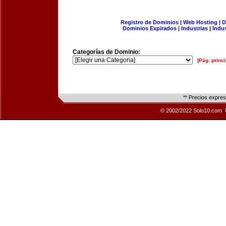
Registro de Dominios
|
Web Hosting
|
D
Dominios Expirados
|
Industrias
|
Indu
Categorías de Dominio:
[Pág. princi
** Precios expre
© 2002/2022 Solo10.com