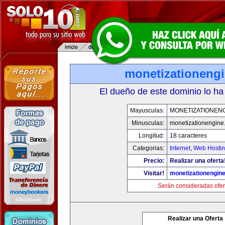
monetizationeng
El dueño de este dominio lo ha
Mayusculas:
MONETIZATIONEN
Minusculas:
monetizationengine
Longitud:
18 caracteres
Categorias:
Internet
,
Web Hostin
Precio:
Realizar una oferta
Visitar!
monetizationengin
Serán consideradas ofer
Realizar una Oferta