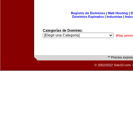
Registro de Dominios
|
Web Hosting
|
D
Dominios Expirados
|
Industrias
|
Indu
Categorías de Dominio:
[Pág. princi
** Precios expre
© 2002/2022 Solo10.com