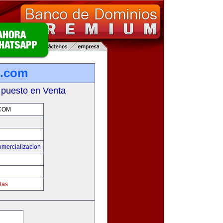
s.com
 puesto en Venta
COM
omercializacion
tas