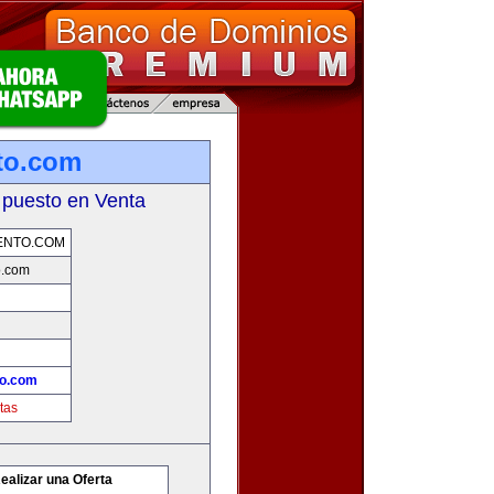
to.com
 puesto en Venta
ENTO.COM
o.com
to.com
tas
ealizar una Oferta