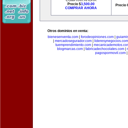
COMPRAR AHORA
Precio $
3,500.00
Precio 
COMPRAR AHORA
Otros dominios en venta:
bienesenventa.com
|
forodeopiniones.com
|
guiami
|
mercadosegurador.com
|
lideresynegocios.co
tuemprendimiento.com
|
mecanicademotos.co
blogmarcas.com
|
fabricadechocolates.com
|
pagospormovil.com
|