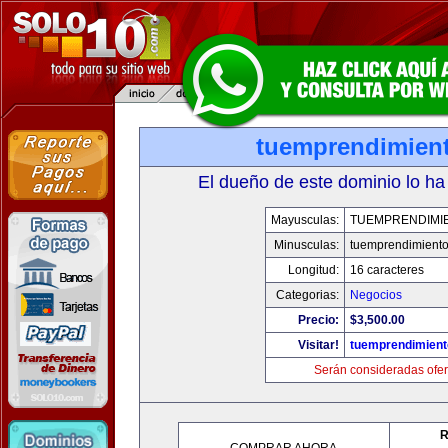
tuemprendimien
El dueño de este dominio lo ha
Mayusculas:
TUEMPRENDIMI
Minusculas:
tuemprendimient
Longitud:
16 caracteres
Categorias:
Negocios
Precio:
$3,500.00
Visitar!
tuemprendimien
Serán consideradas ofer
R