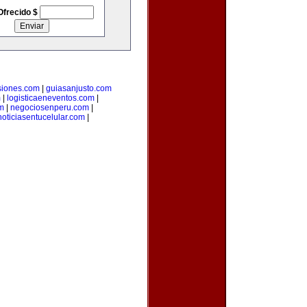
Ofrecido $
siones.com
|
guiasanjusto.com
m
|
logisticaeneventos.com
|
m
|
negociosenperu.com
|
noticiasentucelular.com
|