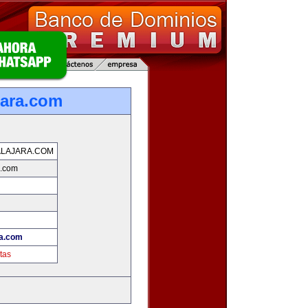
jara.com
LAJARA.COM
a.com
ra.com
tas