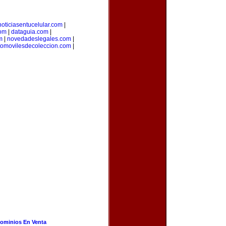
noticiasentucelular.com
|
com
|
dataguia.com
|
m
|
novedadeslegales.com
|
tomovilesdecoleccion.com
|
ominios En Venta