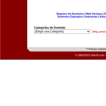
Registro de Dominios
|
Web Hosting
|
D
Dominios Expirados
|
Industrias
|
Indu
Categorías de Dominio:
[Pág. princi
** Precios expre
© 2002/2022 Solo10.com