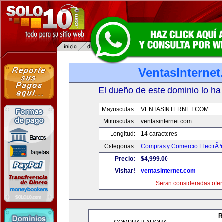
VentasInterne
El dueño de este dominio lo ha
Mayusculas:
VENTASINTERNET.COM
Minusculas:
ventasinternet.com
Longitud:
14 caracteres
Categorias:
Compras y Comercio ElectrÃ³
Precio:
$4,999.00
Visitar!
ventasinternet.com
Serán consideradas ofer
R