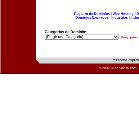
Registro de Dominios
|
Web Hosting
|
D
Dominios Expirados
|
Industrias
|
Indu
Categorías de Dominio:
[Pág. princi
** Precios expre
© 2002/2022 Solo10.com