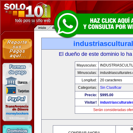
industriascultur
El dueño de este dominio lo ha
Mayusculas:
INDUSTRIASCULT
Minusculas:
industriasculturales
Longitud:
20 caracteres
Categorias:
Sin Clasificar
Precio:
$995.00
Visitar!
industriascultural
Serán consideradas ofer
R