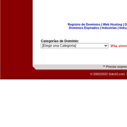
Registro de Dominios
|
Web Hosting
|
D
Dominios Expirados
|
Industrias
|
Indu
Categorías de Dominio:
[Pág. princi
** Precios expre
© 2002/2022 Solo10.com