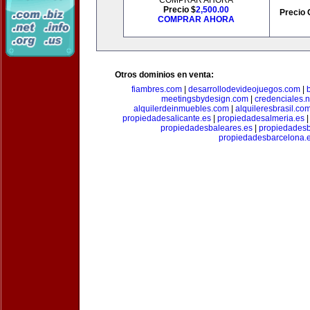
COMPRAR AHORA
Precio $
2,500.00
Precio 
COMPRAR AHORA
Otros dominios en venta:
fiambres.com
|
desarrollodevideojuegos.com
|
meetingsbydesign.com
|
credenciales.n
alquilerdeinmuebles.com
|
alquileresbrasil.co
propiedadesalicante.es
|
propiedadesalmeria.es
propiedadesbaleares.es
|
propiedadesb
propiedadesbarcelona.