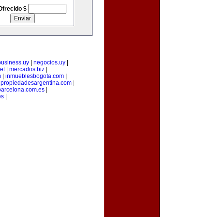
Ofrecido $
business.uy
|
negocios.uy
|
et
|
mercados.biz
|
m
|
inmueblesbogota.com
|
|
propiedadesargentina.com
|
arcelona.com.es
|
es
|