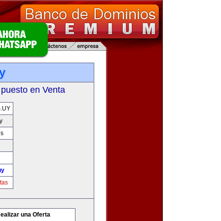
y
 puesto en Venta
.UY
y
es
uy
tas
ealizar una Oferta