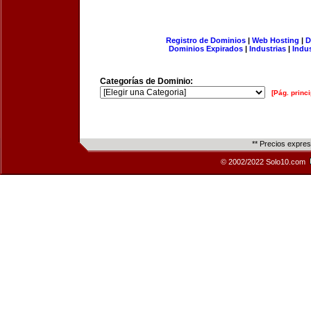
Registro de Dominios
|
Web Hosting
|
D
Dominios Expirados
|
Industrias
|
Indu
Categorías de Dominio:
[Pág. princi
** Precios expre
© 2002/2022 Solo10.com