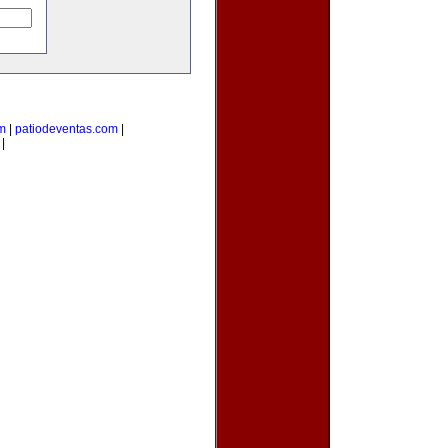
m
|
patiodeventas.com
|
|