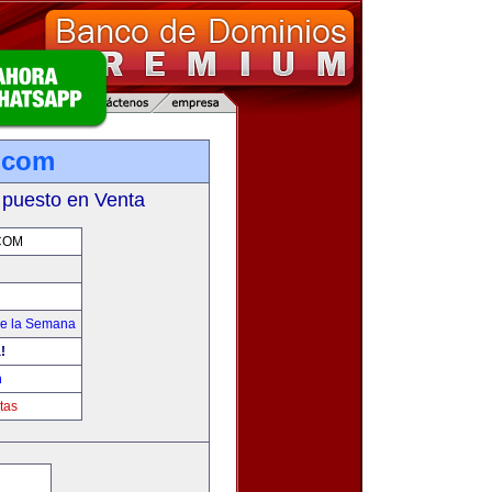
.com
 puesto en Venta
COM
de la Semana
!
m
tas