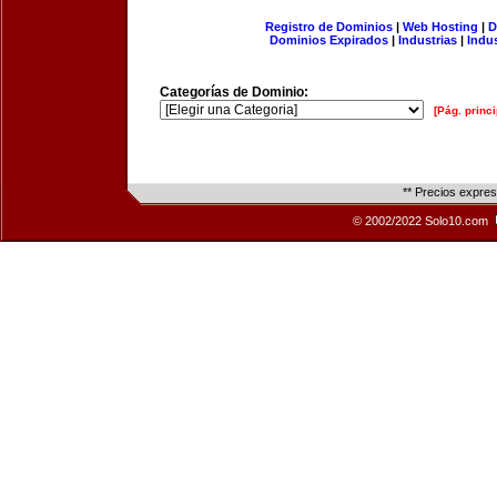
Registro de Dominios
|
Web Hosting
|
D
Dominios Expirados
|
Industrias
|
Indu
Categorías de Dominio:
[Pág. princi
** Precios expre
© 2002/2022 Solo10.com