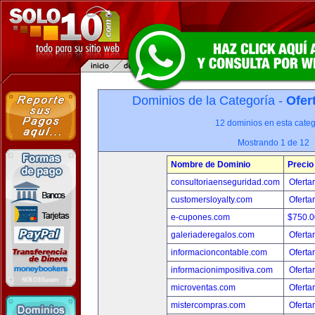
Dominios de la Categoría -
Ofer
12 dominios en esta categ
Mostrando 1 de 12
Nombre de Dominio
Precio
consultoriaenseguridad.com
Oferta
customersloyalty.com
Oferta
e-cupones.com
$750.
galeriaderegalos.com
Oferta
informacioncontable.com
Oferta
informacionimpositiva.com
Oferta
microventas.com
Oferta
mistercompras.com
Oferta