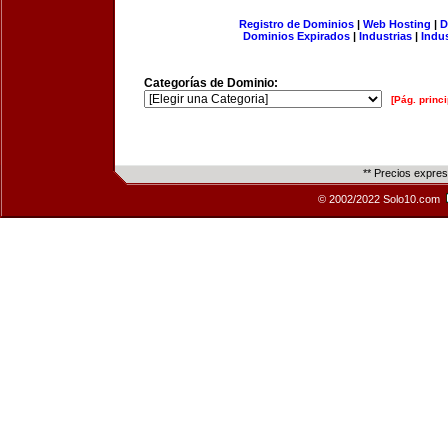
Registro de Dominios
|
Web Hosting
|
D
Dominios Expirados
|
Industrias
|
Indu
Categorías de Dominio:
[Pág. princi
** Precios expre
© 2002/2022 Solo10.com