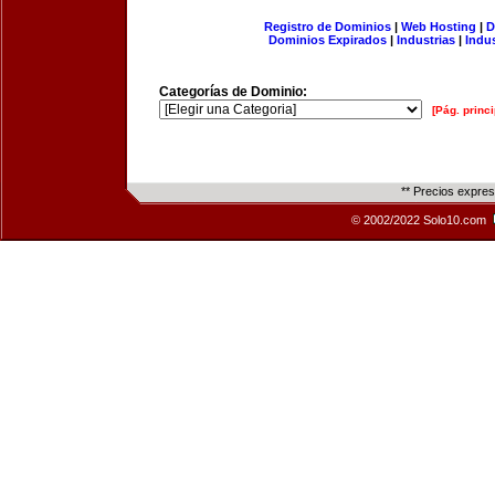
Registro de Dominios
|
Web Hosting
|
D
Dominios Expirados
|
Industrias
|
Indu
Categorías de Dominio:
[Pág. princi
** Precios expre
© 2002/2022 Solo10.com