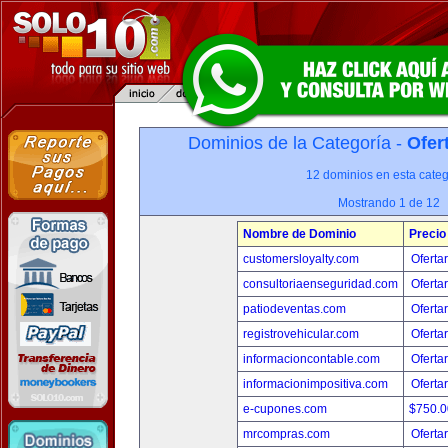
Dominios de la Categoría -
Ofer
12 dominios en esta categ
Mostrando 1 de 12
Nombre de Dominio
Precio
customersloyalty.com
Oferta
consultoriaenseguridad.com
Oferta
patiodeventas.com
Oferta
registrovehicular.com
Oferta
informacioncontable.com
Oferta
informacionimpositiva.com
Oferta
e-cupones.com
$750.
mrcompras.com
Oferta